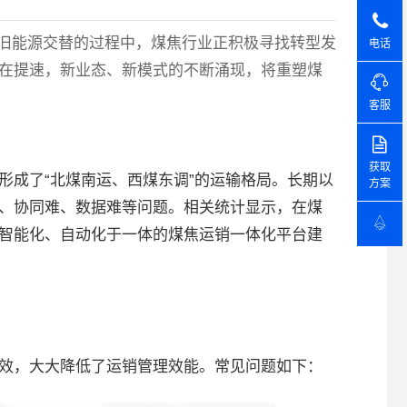
销售：40
旧能源交替的过程中，煤焦行业正积极寻找转型发
电话
售后：03
在提速，新业态、新模式的不断涌现，将重塑煤
客服
获取
形成了“北煤南运、西煤东调”的运输格局。长期以
方案
、协同难、数据难等问题。相关统计显示，在煤
智能化、自动化于一体的煤焦运销一体化平台建
效，大大降低了运销管理效能。常见问题如下：