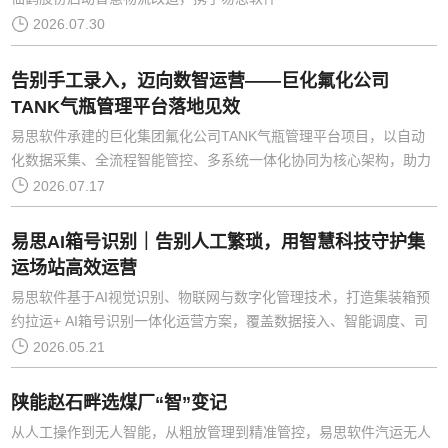
2026.07.30
告别手工录入，迈向数智运营——巨化氟化公司
TANK气瓶管理平台落地见效
易思软件承建的巨化集团氟化公司TANK气瓶管理平台项目，以自动
化数据采集、全流程智能管控、多系统一体化协同为核心架构，助力
企业实现从“人工驱动”向“系统驱动”的全面跃升，成功打造化工危化
2026.07.17
品包装设备数智
易思AI箱号识别｜告别人工繁琐，用智慧科技守护集
运场站高效运营
易思软件基于AI视觉识别、物联网与数字化管理技术，打造集装箱预
约拉运+ AI箱号识别一体化运营方案，覆盖数据接入、智能调度、司
机预约、天车作业、箱号识别、库存管理、工作量统计全流程，实现
2026.05.21
场站作业无人化
陕能赵石畔选煤厂“智”变记
从人工操作到无人智能，从粗放管理到精准管控，易思软件汽运无人